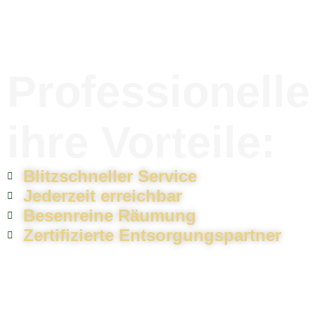
Professionell
ihre Vorteile:
Blitzschneller Service
Jederzeit erreichbar
Besenreine Räumung
Zertifizierte Entsorgungspartner