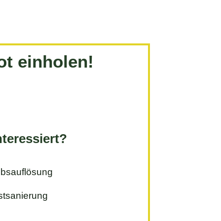
ot einholen!
nteressiert?
ebsauflösung
tsanierung