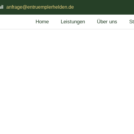
il
anfrage@entruemplerhelden.de
Home
Leistungen
Über uns
S