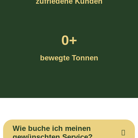
zufriedene Kunden
0
+
bewegte Tonnen
Wie buche ich meinen
gewünschten Service?